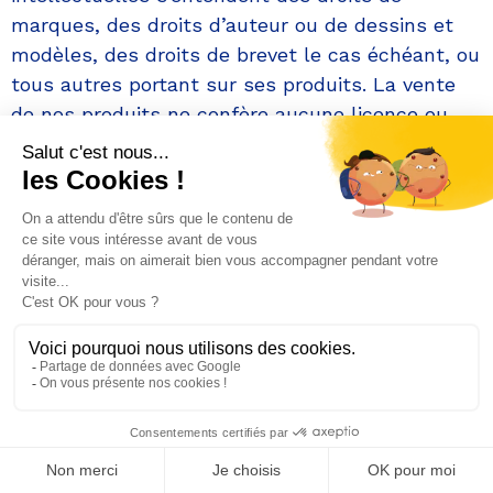
marques, des droits d’auteur ou de dessins et
modèles, des droits de brevet le cas échéant, ou
tous autres portant sur ses produits. La vente
de nos produits ne confère aucune licence ou
autorisation de fabriquer lesdits produits, ni de
reproduire nos moules ou autres, Ozembal
demeure intégralement titulaire desdits droits et
fera sanctionner toute violation de ceux-ci. Le
client s’interdit ainsi rigoureusement toute
reproduction, duplication des produits
d’Ozembal sans l’accord express, préalable et
écrit d’Ozembal.
12.2. Par ailleurs, en cas de fabrication par
Ozembal de produits à partir des modèles ou
instructions du client, ce dernier déclare et