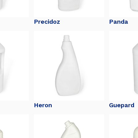
Precidoz
Panda
Heron
Guepard