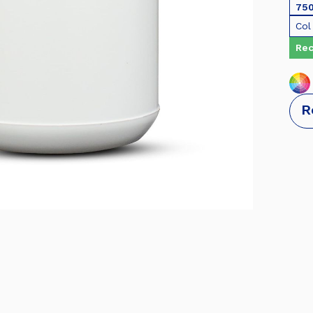
75
Col
Rec
R