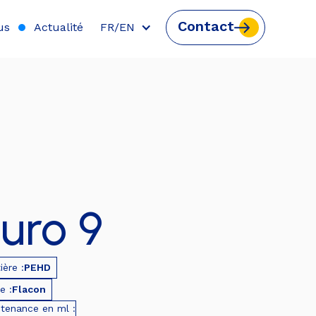
Contact
us
Actualité
FR/EN
uro 9
ière :
PEHD
e :
Flacon
tenance en ml :