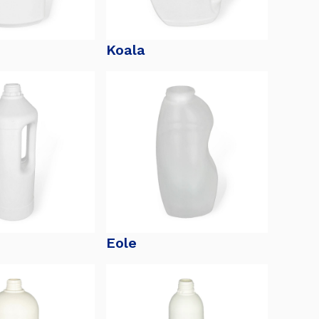
Koala
Eole